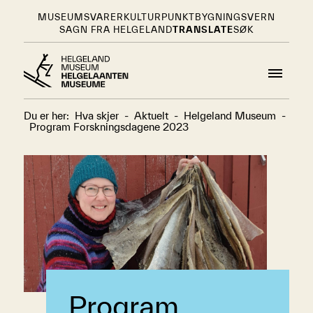
MUSEUMSVARER
KULTURPUNKT
BYGNINGSVERN
SAGN FRA HELGELAND
TRANSLATE
SØK
Du er her:
Hva skjer
-
Aktuelt
-
Helgeland Museum
-
Program Forskningsdagene 2023
Program