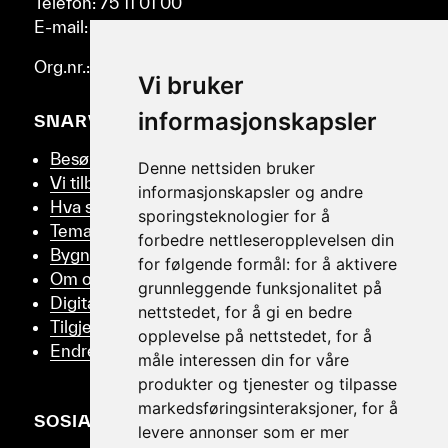
Telefon: 75 11 01 00
E-mail: post@helmus.no
Org.nr.: 986 332 553
Vi bruker
informasjonskapsler
SNARVEIER
Besøk oss
Denne nettsiden bruker
Vi tilbyr
informasjonskapsler og andre
Hva skjer
sporingsteknologier for å
Tema
forbedre nettleseropplevelsen din
Bygningsvern
for følgende formål:
for å aktivere
Om oss
grunnleggende funksjonalitet på
Digitalt Museum
nettstedet
,
for å gi en bedre
Tilgjengelighetserklæring
opplevelse på nettstedet
,
for å
Endre samtykker
måle interessen din for våre
produkter og tjenester og tilpasse
markedsføringsinteraksjoner
,
for å
SOSIALT
levere annonser som er mer