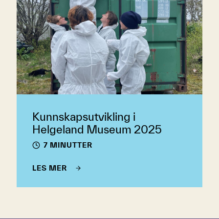
Kunnskapsutvikling i
Helgeland Museum 2025
7 MINUTTER
LES MER
Hopp over tidslinje