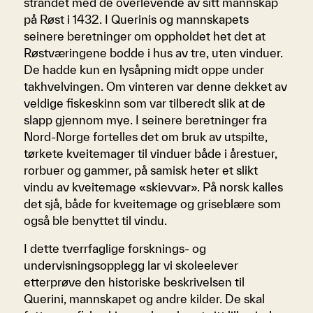
strandet med de overlevende av sitt mannskap
på Røst i 1432. I Querinis og mannskapets
seinere beretninger om oppholdet het det at
Røstværingene bodde i hus av tre, uten vinduer.
De hadde kun en lysåpning midt oppe under
takhvelvingen. Om vinteren var denne dekket av
veldige fiskeskinn som var tilberedt slik at de
slapp gjennom mye. I seinere beretninger fra
Nord-Norge fortelles det om bruk av utspilte,
tørkete kveitemager til vinduer både i årestuer,
rorbuer og gammer, på samisk heter et slikt
vindu av kveitemage «skievvar». På norsk kalles
det sjå, både for kveitemage og griseblære som
også ble benyttet til vindu.
I dette tverrfaglige forsknings- og
undervisningsopplegg lar vi skoleelever
etterprøve den historiske beskrivelsen til
Querini, mannskapet og andre kilder. De skal