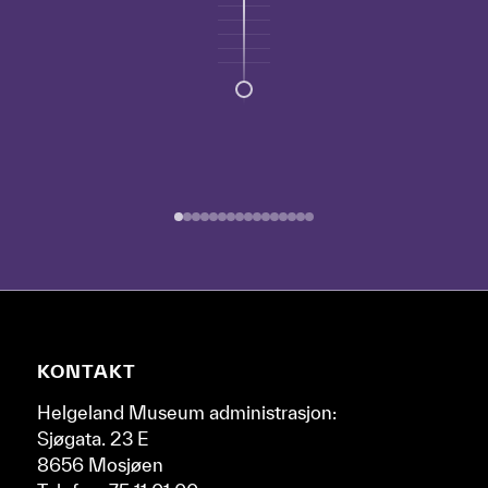
punktene.
Naviger
deg
gjennom
de
forskjellige
epokene
ved
å
bruke
pil-
tastene
til
høyre
Nettsidebunn
KONTAKT
og
venstre.
Helgeland Museum administrasjon:
Sjøgata. 23 E
8656 Mosjøen