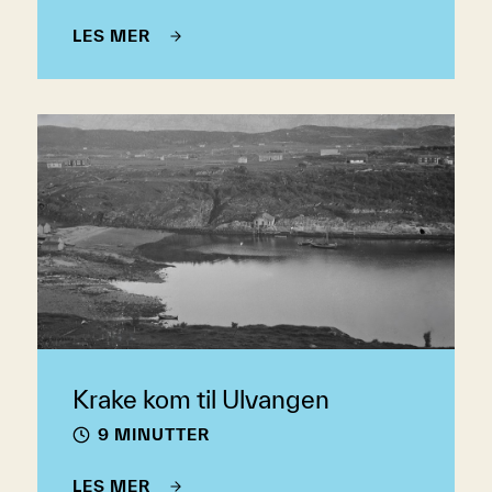
LES MER
Krake kom til Ulvangen
9 MINUTTER
LES MER