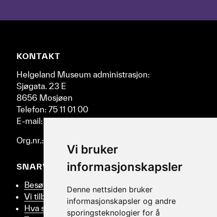
bruke
pil-
tastene
til
høyre
Nettsidebunn
KONTAKT
og
venstre.
Helgeland Museum administrasjon:
Sjøgata. 23 E
8656 Mosjøen
Telefon: 75 11 01 00
E-mail: post@helmus.no
Org.nr.: 986 332 553
Vi bruker
informasjonskapsler
SNARVEIER
Besøk oss
Denne nettsiden bruker
Vi tilbyr
informasjonskapsler og andre
Hva skjer
sporingsteknologier for å