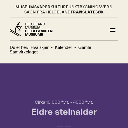
MUSEUMSVARER
KULTURPUNKT
BYGNINGSVERN
SAGN FRA HELGELAND
TRANSLATE
SØK
Du er her:
Hva skjer
-
Kalender
-
Gamle
Samvirkelaget
Hopp over tidslinje
Hvordan
bruke
tidslinjen?
For
Cirka 10 000 f.v.t. - 4000 f.v.t.
å
Eldre steinalder
bruke
tidslinjen
kan