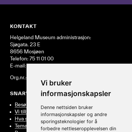
pil-
tastene
til
høyre
Nettsidebunn
KONTAKT
og
venstre.
Helgeland Museum administrasjon:
Sjøgata. 23 E
8656 Mosjøen
Telefon: 75 11 01 00
E-mail: post@helmus.no
Org.nr.: 986 332 553
Vi bruker
informasjonskapsler
SNARVEIER
Besøk oss
Denne nettsiden bruker
Vi tilbyr
informasjonskapsler og andre
Hva skjer
sporingsteknologier for å
Tema
forbedre nettleseropplevelsen din