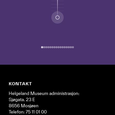
punktene.
Naviger
deg
gjennom
de
forskjellige
epokene
ved
å
bruke
pil-
tastene
til
høyre
Nettsidebunn
KONTAKT
og
venstre.
Helgeland Museum administrasjon:
Sjøgata. 23 E
8656 Mosjøen
Telefon: 75 11 01 00