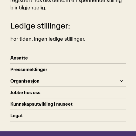
registrert hos oss dersom en spennende stilling
blir tilgjengelig.
Ledige stillinger:
For tiden, ingen ledige stillinger.
Ansatte
Pressemeldinger
Organisasjon
Jobbe hos oss
Kunnskapsutvikling i museet
Legat
Hopp over tidslinje
Hvordan