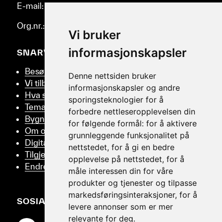
E-mail: post@helmus.no
Org.nr.: 986 332 553
Vi bruker
informasjonskapsler
SNARVEIER
Besøk oss
Denne nettsiden bruker
Vi tilbyr
informasjonskapsler og andre
Hva skjer
sporingsteknologier for å
Tema
forbedre nettleseropplevelsen din
Bygningsvern
for følgende formål:
for å aktivere
Om oss
grunnleggende funksjonalitet på
Digitalt Museum
nettstedet
,
for å gi en bedre
Tilgjengelighetserklæring
opplevelse på nettstedet
,
for å
Endre samtykker
måle interessen din for våre
produkter og tjenester og tilpasse
markedsføringsinteraksjoner
,
for å
SOSIALT
levere annonser som er mer
relevante for deg
.