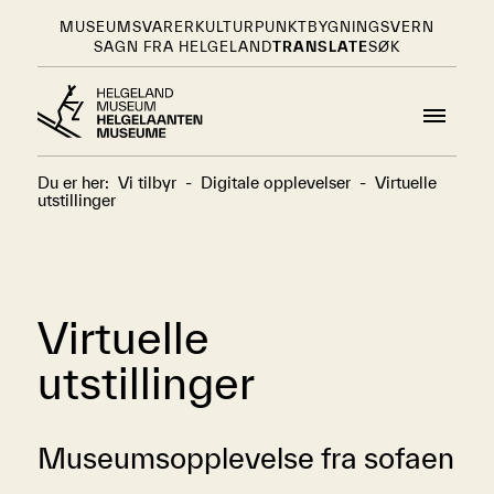
MUSEUMSVARER
KULTURPUNKT
BYGNINGSVERN
SAGN FRA HELGELAND
TRANSLATE
SØK
Du er her:
Vi tilbyr
-
Digitale opplevelser
-
Virtuelle
utstillinger
Virtuelle
utstillinger
Museumsopplevelse fra sofaen