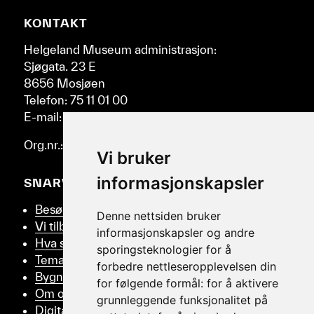
høyre
Nettsidebunn
KONTAKT
og
venstre.
Helgeland Museum administrasjon:
Sjøgata. 23 E
8656 Mosjøen
Telefon: 75 11 01 00
E-mail: post@helmus.no
Org.nr.: 986 332 553
Vi bruker
informasjonskapsler
SNARVEIER
Besøk oss
Denne nettsiden bruker
Vi tilbyr
informasjonskapsler og andre
Hva skjer
sporingsteknologier for å
Tema
forbedre nettleseropplevelsen din
Bygningsvern
for følgende formål:
for å aktivere
Om oss
grunnleggende funksjonalitet på
Digitalt Museum