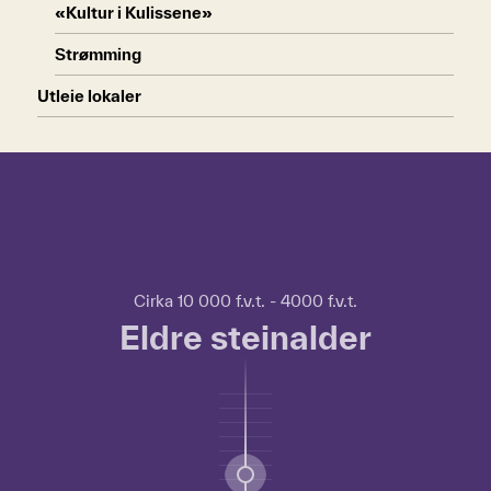
«Kultur i Kulissene»
Strømming
Utleie lokaler
Hopp over tidslinje
Hvordan
bruke
tidslinjen?
For
Cirka 10 000 f.v.t. - 4000 f.v.t.
å
Eldre steinalder
bruke
tidslinjen
kan
du
bruke
TAB-