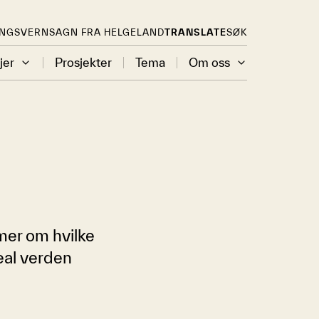
INGSVERN
SAGN FRA HELGELAND
TRANSLATE
SØK
jer
Prosjekter
Tema
Om oss
mer om hvilke
eal verden