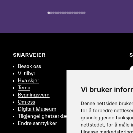
SNARVEIER
S
Besøk oss
G
Vi tilbyr
Hva skjer
Tema
Vi bruker info
Bygningsvern
Om oss
Denne nettsiden bruker
Digitalt Museum
for å forbedre nettlese
Tilgjengelighetserklæring
grunnleggende funksjon
Endre samtykker
nettstedet
,
for å måle 
tilpasse markedsføring