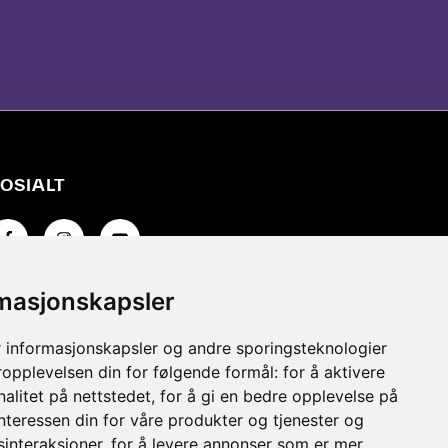
OSIALT
å til Facebook-siden vår
Gå til Instagram-siden vår
Gå til YouTube-siden vår
rmasjonskapsler
 informasjonskapsler og andre sporingsteknologier
ropplevelsen din for følgende formål:
for å aktivere
alitet på nettstedet
,
for å gi en bedre opplevelse på
interessen din for våre produkter og tjenester og
sinteraksjoner
,
for å levere annonser som er mer