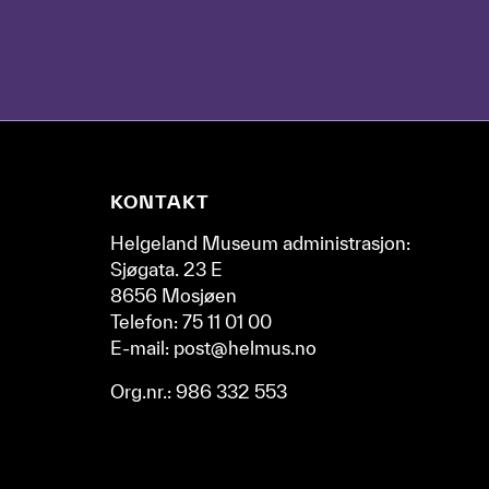
bruke
TAB-
tasten
for
å
navigere
deg
Nettsidebunn
KONTAKT
gjennom
punktene.
Helgeland Museum administrasjon:
Naviger
Sjøgata. 23 E
deg
8656 Mosjøen
gjennom
Telefon: 75 11 01 00
de
E-mail: post@helmus.no
forskjellige
epokene
Org.nr.: 986 332 553
ved
å
bruke