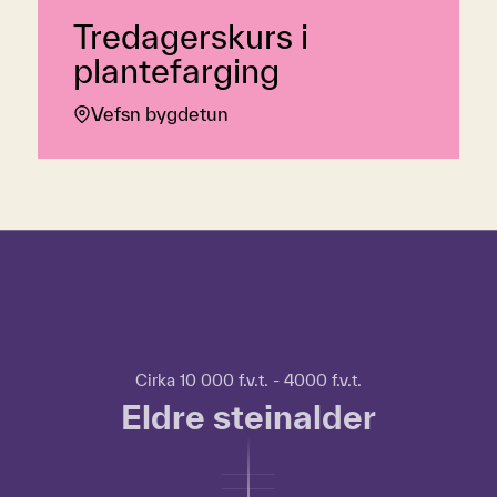
Tredagerskurs i
plantefarging
Vefsn bygdetun
Hopp over tidslinje
Hvordan
bruke
tidslinjen?
For
Cirka 10 000 f.v.t. - 4000 f.v.t.
å
Eldre steinalder
bruke
tidslinjen
kan