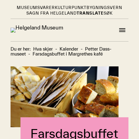
MUSEUMSVARER
KULTURPUNKT
BYGNINGSVERN
SAGN FRA HELGELAND
TRANSLATE
SØK
Du er her:
Hva skjer
-
Kalender
-
Petter Dass-
museet
-
Farsdagsbuffet i Margrethes kafé
Farsdagsbuffet