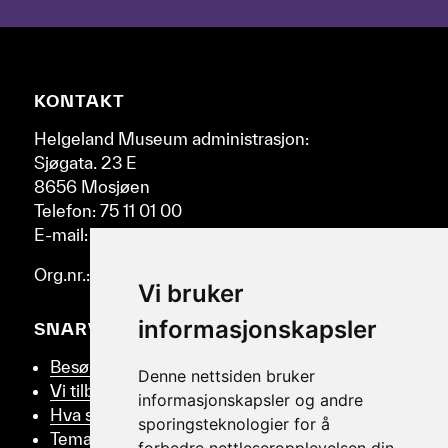
pil-
tastene
til
høyre
Nettsidebunn
KONTAKT
og
venstre.
Helgeland Museum administrasjon:
Sjøgata. 23 E
8656 Mosjøen
Telefon: 75 11 01 00
E-mail: post@helmus.no
Org.nr.: 986 332 553
Vi bruker
informasjonskapsler
SNARVEIER
Besøk oss
Denne nettsiden bruker
Vi tilbyr
informasjonskapsler og andre
Hva skjer
sporingsteknologier for å
Tema