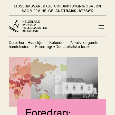
MUSEUMSVARER
KULTURPUNKT
BYGNINGSVERN
SAGN FRA HELGELAND
TRANSLATE
SØK
Du er her:
Hva skjer
-
Kalender
-
Nordvika gamle
handelssted
-
Foredrag: «Den ateistiske fare»
Foredrag: