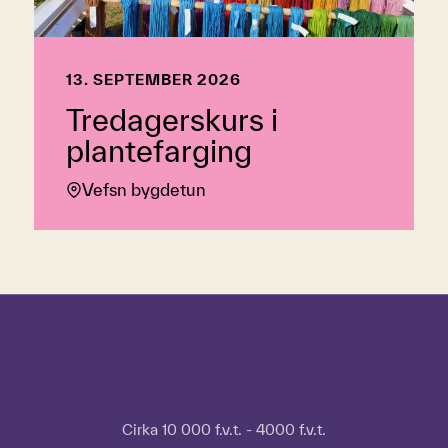
13. SEPTEMBER 2026
Tredagerskurs i
plantefarging
Vefsn bygdetun
Hopp over tidslinje
Hvordan
bruke
tidslinjen?
For
Cirka 10 000 f.v.t. - 4000 f.v.t.
å