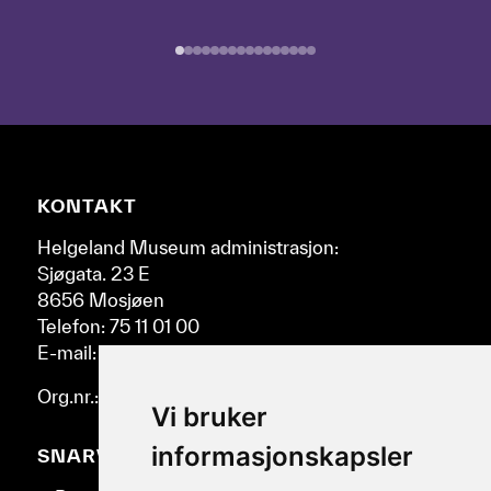
epokene
ved
å
bruke
pil-
tastene
til
høyre
Nettsidebunn
KONTAKT
og
venstre.
Helgeland Museum administrasjon:
Sjøgata. 23 E
8656 Mosjøen
Telefon: 75 11 01 00
E-mail: post@helmus.no
Org.nr.: 986 332 553
Vi bruker
informasjonskapsler
SNARVEIER