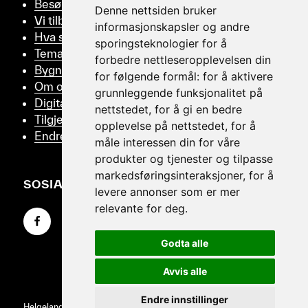
Besøk oss
Denne nettsiden bruker
Vi tilbyr
informasjonskapsler og andre
Hva skjer
sporingsteknologier for å
Tema
forbedre nettleseropplevelsen din
Bygningsvern
for følgende formål:
for å aktivere
Om oss
grunnleggende funksjonalitet på
Digitalt Museum
nettstedet
,
for å gi en bedre
Tilgjengelighetserklæring
opplevelse på nettstedet
,
for å
Endre samtykker
måle interessen din for våre
produkter og tjenester og tilpasse
markedsføringsinteraksjoner
,
for å
SOSIALT
levere annonser som er mer
relevante for deg
.
Gå til Facebook-siden vår
Gå til Instagram-siden vår
Gå til YouTube-siden vår
Godta alle
Avvis alle
Endre innstillinger
Helgeland Museum © 2026
·
Personvernvilkår
·
Design &