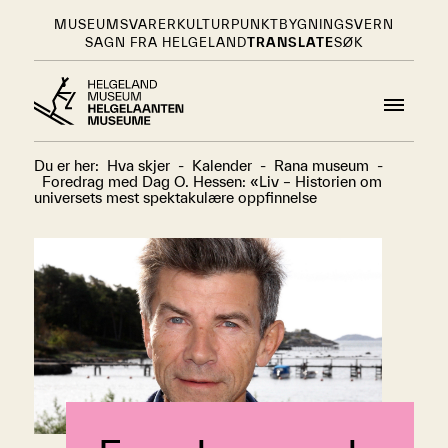
MUSEUMSVARER
KULTURPUNKT
BYGNINGSVERN
SAGN FRA HELGELAND
TRANSLATE
SØK
Du er her:
Hva skjer
-
Kalender
-
Rana museum
-
Foredrag med Dag O. Hessen: «Liv – Historien om
universets mest spektakulære oppfinnelse