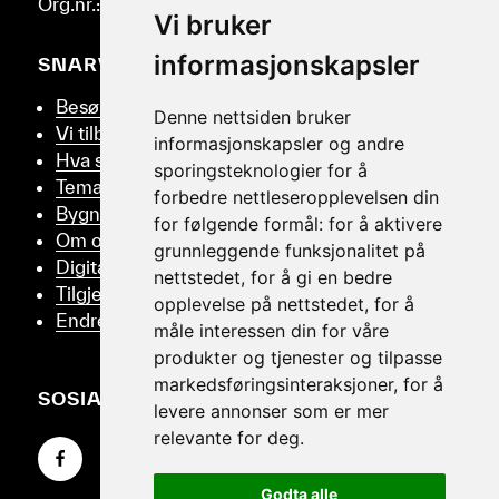
Org.nr.: 986 332 553
Vi bruker
informasjonskapsler
SNARVEIER
Besøk oss
Denne nettsiden bruker
Vi tilbyr
informasjonskapsler og andre
Hva skjer
sporingsteknologier for å
Tema
forbedre nettleseropplevelsen din
Bygningsvern
for følgende formål:
for å aktivere
Om oss
grunnleggende funksjonalitet på
Digitalt Museum
nettstedet
,
for å gi en bedre
Tilgjengelighetserklæring
opplevelse på nettstedet
,
for å
Endre samtykker
måle interessen din for våre
produkter og tjenester og tilpasse
markedsføringsinteraksjoner
,
for å
SOSIALT
levere annonser som er mer
relevante for deg
.
Gå til Facebook-siden vår
Gå til Instagram-siden vår
Gå til YouTube-siden vår
Godta alle