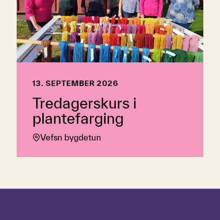
13. SEPTEMBER 2026
Tredagerskurs i
plantefarging
Vefsn bygdetun
Hopp over tidslinje
Hvordan
bruke