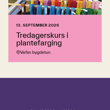
13. SEPTEMBER 2026
Tredagerskurs i
plantefarging
Vefsn bygdetun
Hopp over tidslinje
Hvordan
bruke
tidslinjen?
For