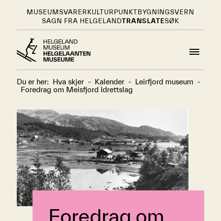
MUSEUMSVARER
KULTURPUNKT
BYGNINGSVERN
SAGN FRA HELGELAND
TRANSLATE
SØK
Du er her:
Hva skjer
-
Kalender
-
Leirfjord museum
-
Foredrag om Meisfjord Idrettslag
Foredrag om