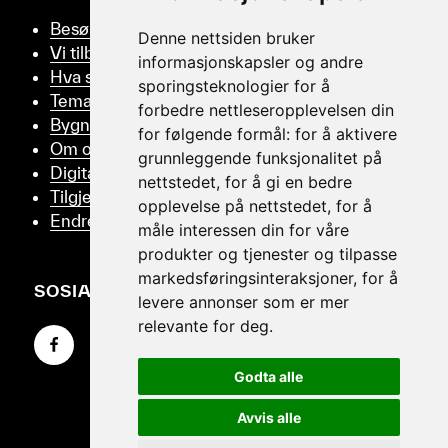
Besøk oss
Denne nettsiden bruker
Vi tilbyr
informasjonskapsler og andre
Hva skjer
sporingsteknologier for å
Tema
forbedre nettleseropplevelsen din
Bygningsvern
for følgende formål:
for å aktivere
Om oss
grunnleggende funksjonalitet på
Digitalt Museum
nettstedet
,
for å gi en bedre
Tilgjengelighetserklæring
opplevelse på nettstedet
,
for å
Endre samtykker
måle interessen din for våre
produkter og tjenester og tilpasse
markedsføringsinteraksjoner
,
for å
SOSIALT
levere annonser som er mer
relevante for deg
.
Gå til Facebook-siden vår
Gå til Instagram-siden vår
Gå til YouTube-siden vår
Godta alle
Avvis alle