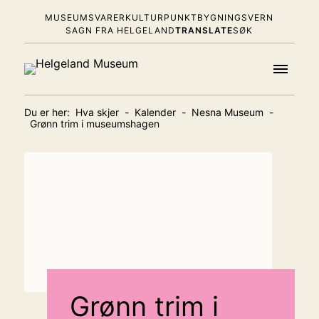
MUSEUMSVARER
KULTURPUNKT
BYGNINGSVERN
SAGN FRA HELGELAND
TRANSLATE
SØK
Du er her:
Hva skjer
-
Kalender
-
Nesna Museum
-
Grønn trim i museumshagen
Grønn trim i