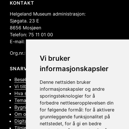
til
Nettsidebunn
KONTAKT
høyre
Helgeland Museum administrasjon:
og
Sjøgata. 23 E
venstre.
8656 Mosjøen
Telefon: 75 11 01 00
E-mail: post@helmus.no
Org.nr.: 986 332 553
Vi bruker
informasjonskapsler
SNARVEIER
Besøk oss
Denne nettsiden bruker
Vi tilbyr
informasjonskapsler og andre
Hva skjer
sporingsteknologier for å
Tema
forbedre nettleseropplevelsen din
Bygningsvern
for følgende formål:
for å aktivere
Om oss
grunnleggende funksjonalitet på
Digitalt Museum
nettstedet
,
for å gi en bedre
Tilgjengelighetserklæring