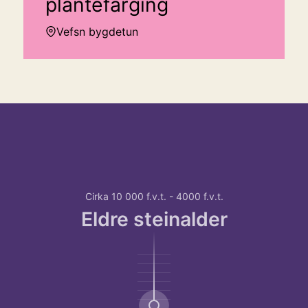
plantefarging
Vefsn bygdetun
Hopp over tidslinje
Hvordan
bruke
tidslinjen?
For
Cirka 10 000 f.v.t. - 4000 f.v.t.
å
Eldre steinalder
bruke
tidslinjen
kan
du
bruke
TAB-