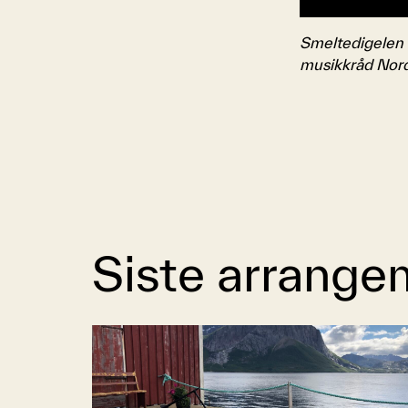
Smeltedigelen U
musikkråd Nord
Siste arrange