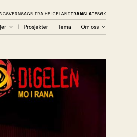
INGSVERN
SAGN FRA HELGELAND
TRANSLATE
SØK
jer
Prosjekter
Tema
Om oss