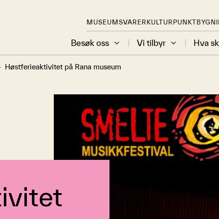
MUSEUMSVARER
KULTURPUNKT
BYGN
Besøk oss
Vi tilbyr
Hva sk
-
Høstferieaktivitet på Rana museum
ivitet