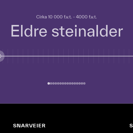
Cirka 10 000 f.v.t. - 4000 f.v.t.
Eldre steinalder
SNARVEIER
S