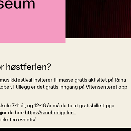
useum
or høstferien?
musikkfestival
inviterer til masse gratis aktivitet på Rana
ber. I tillegg er det gratis inngang på Vitensenteret opp
ole 7-11 år, og 12-16 år må du ta ut gratisbillett pga
gjør du her:
https://smeltedigelen-
ticketco.events/