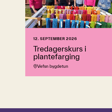
12. SEPTEMBER 2026
Tredagerskurs i
plantefarging
Vefsn bygdetun
Hopp over tidslinje