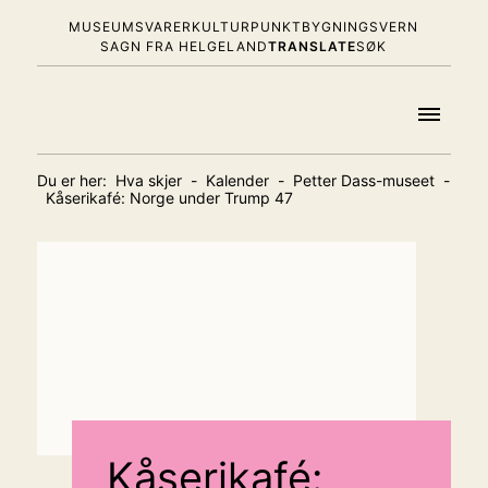
MUSEUMSVARER
KULTURPUNKT
BYGNINGSVERN
SAGN FRA HELGELAND
TRANSLATE
SØK
Du er her:
Hva skjer
-
Kalender
-
Petter Dass-museet
-
Kåserikafé: Norge under Trump 47
Kåserikafé: