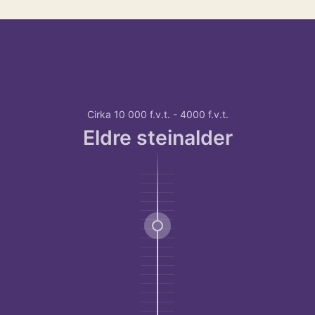
Hopp over tidslinje
Hvordan
bruke
tidslinjen?
For
Cirka 10 000 f.v.t. - 4000 f.v.t.
å
Eldre steinalder
bruke
tidslinjen
kan
du
bruke
TAB-
tasten
for
å
navigere
deg