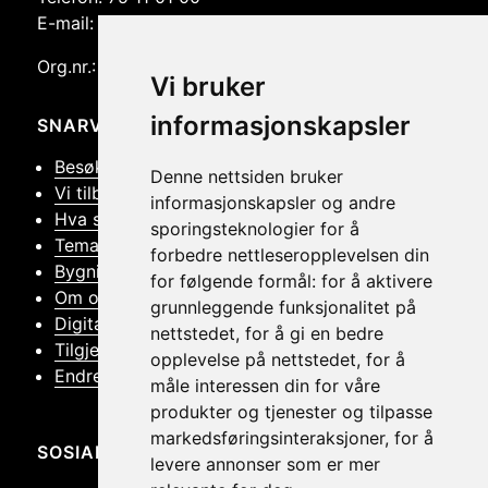
E-mail: post@helmus.no
Org.nr.: 986 332 553
Vi bruker
informasjonskapsler
SNARVEIER
Besøk oss
Denne nettsiden bruker
Vi tilbyr
informasjonskapsler og andre
Hva skjer
sporingsteknologier for å
Tema
forbedre nettleseropplevelsen din
Bygningsvern
for følgende formål:
for å aktivere
Om oss
grunnleggende funksjonalitet på
Digitalt Museum
nettstedet
,
for å gi en bedre
Tilgjengelighetserklæring
opplevelse på nettstedet
,
for å
Endre samtykker
måle interessen din for våre
produkter og tjenester og tilpasse
markedsføringsinteraksjoner
,
for å
SOSIALT
levere annonser som er mer