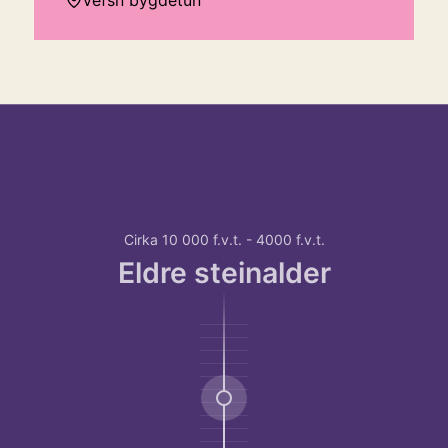
Vefsn bygdetun
Hopp over tidslinje
Hvordan
bruke
tidslinjen?
For
Cirka 10 000 f.v.t. - 4000 f.v.t.
å
Eldre steinalder
bruke
tidslinjen
kan
du
bruke
TAB-
tasten