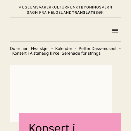
MUSEUMSVARER
KULTURPUNKT
BYGNINGSVERN
SAGN FRA HELGELAND
TRANSLATE
SØK
Du er her:
Hva skjer
-
Kalender
-
Petter Dass-museet
-
Konsert i Alstahaug kirke: Serenade for strings
Konsert i