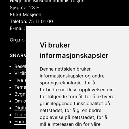
Helgeland Museum administrasjon:
og
Sjøgata. 23 E
venstre.
8656 Mosjøen
Telefon: 75 11 01 00
E-mail: post@helmus.no
Org.nr.: 986 332 553
Vi bruker
informasjonskapsler
SNARVEIER
Besøk oss
Denne nettsiden bruker
Vi tilbyr
informasjonskapsler og andre
Hva skjer
sporingsteknologier for å
Tema
forbedre nettleseropplevelsen din
Bygningsvern
for følgende formål:
for å aktivere
Om oss
grunnleggende funksjonalitet på
Digitalt Museum
nettstedet
,
for å gi en bedre
Tilgjengelighetserklæring
opplevelse på nettstedet
,
for å
Endre samtykker
måle interessen din for våre