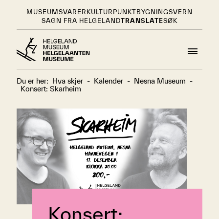
MUSEUMSVARER
KULTURPUNKT
BYGNINGSVERN
SAGN FRA HELGELAND
TRANSLATE
SØK
Du er her:
Hva skjer
-
Kalender
-
Nesna Museum
-
Konsert: Skarheim
Konsert: