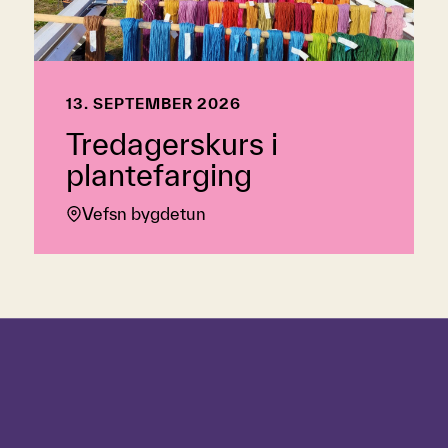
13. SEPTEMBER 2026
Tredagerskurs i
plantefarging
Vefsn bygdetun
Hopp over tidslinje
Hvordan
bruke
tidslinjen?
For