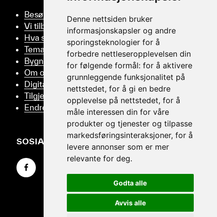
Besøk oss
Denne nettsiden bruker
Vi tilbyr
informasjonskapsler og andre
Hva skjer
sporingsteknologier for å
Tema
forbedre nettleseropplevelsen din
Bygningsvern
for følgende formål:
for å aktivere
Om oss
grunnleggende funksjonalitet på
Digitalt Museum
nettstedet
,
for å gi en bedre
Tilgjengelighetserklæring
opplevelse på nettstedet
,
for å
Endre samtykker
måle interessen din for våre
produkter og tjenester og tilpasse
markedsføringsinteraksjoner
,
for å
SOSIALT
levere annonser som er mer
relevante for deg
.
Gå til Facebook-siden vår
Gå til Instagram-siden vår
Gå til YouTube-siden vår
Godta alle
Avvis alle