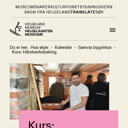
MUSEUMSVARER
KULTURPUNKT
BYGNINGSVERN
SAGN FRA HELGELAND
TRANSLATE
SØK
Du er her:
Hva skjer
-
Kalender
-
Sømna bygdetun
-
Kurs: Håndverksbaking
Kurs: