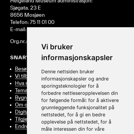
Helgeland Museum administrasjon:
Sjøgata. 23 E
8656 Mosjøen
Telefon: 75 11 01 00
E-mail: post@helmus.no
Org.nr.: 986 332 553
Vi bruker
informasjonskapsler
SNARVEIER
Besøk oss
Denne nettsiden bruker
Vi tilbyr
informasjonskapsler og andre
Hva skjer
sporingsteknologier for å
Tema
forbedre nettleseropplevelsen din
Bygningsvern
for følgende formål:
for å aktivere
Om oss
grunnleggende funksjonalitet på
Digitalt Museum
nettstedet
,
for å gi en bedre
Tilgjengelighetserklæring
opplevelse på nettstedet
,
for å
Endre samtykker
måle interessen din for våre