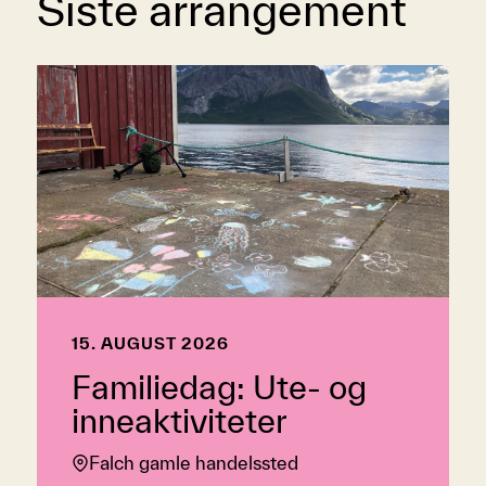
Siste arrangement
15. AUGUST 2026
Familiedag: Ute- og
inneaktiviteter
Falch gamle handelssted