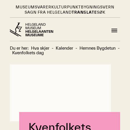
MUSEUMSVARER
KULTURPUNKT
BYGNINGSVERN
SAGN FRA HELGELAND
TRANSLATE
SØK
Du er her:
Hva skjer
-
Kalender
-
Hemnes Bygdetun
-
Kvenfolkets dag
Kvenfolkets