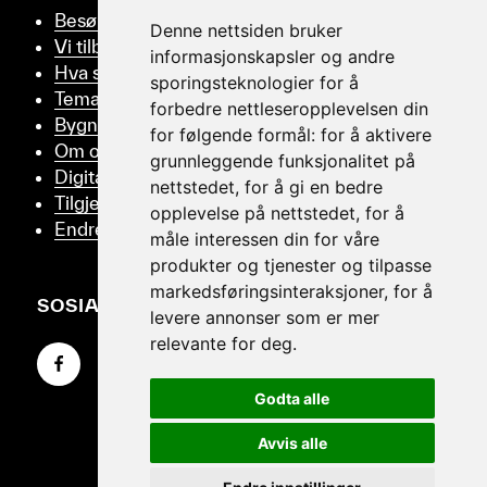
Besøk oss
Denne nettsiden bruker
Vi tilbyr
informasjonskapsler og andre
Hva skjer
sporingsteknologier for å
Tema
forbedre nettleseropplevelsen din
Bygningsvern
for følgende formål:
for å aktivere
Om oss
grunnleggende funksjonalitet på
Digitalt Museum
nettstedet
,
for å gi en bedre
Tilgjengelighetserklæring
opplevelse på nettstedet
,
for å
Endre samtykker
måle interessen din for våre
produkter og tjenester og tilpasse
markedsføringsinteraksjoner
,
for å
SOSIALT
levere annonser som er mer
relevante for deg
.
Gå til Facebook-siden vår
Gå til Instagram-siden vår
Gå til YouTube-siden vår
Godta alle
Avvis alle