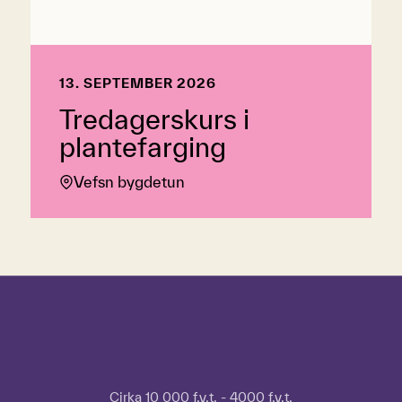
13. SEPTEMBER 2026
Tredagerskurs i
plantefarging
Vefsn bygdetun
Hopp over tidslinje
Hvordan
bruke
tidslinjen?
For
Cirka 10 000 f.v.t. - 4000 f.v.t.