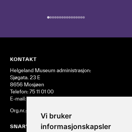
epokene
ved
å
bruke
pil-
tastene
til
høyre
Nettsidebunn
KONTAKT
og
venstre.
Helgeland Museum administrasjon:
Sjøgata. 23 E
8656 Mosjøen
Telefon: 75 11 01 00
E-mail: post@helmus.no
Org.nr.: 986 332 553
Vi bruker
informasjonskapsler
SNARVEIER