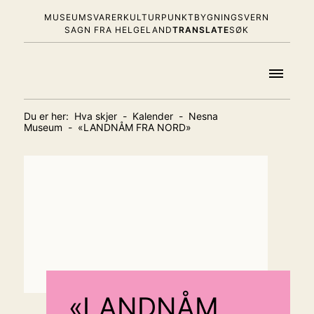
MUSEUMSVARER
KULTURPUNKT
BYGNINGSVERN
SAGN FRA HELGELAND
TRANSLATE
SØK
Du er her:
Hva skjer
-
Kalender
-
Nesna
Museum
-
«LANDNÅM FRA NORD»
«LANDNÅM