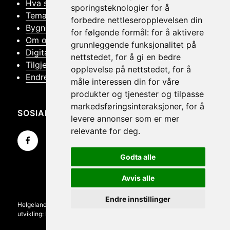
Hva skjer
sporingsteknologier for å
Tema
forbedre nettleseropplevelsen din
Bygningsvern
for følgende formål:
for å aktivere
Om oss
grunnleggende funksjonalitet på
Digitalt Museum
nettstedet
,
for å gi en bedre
Tilgjengelighetserklæring
opplevelse på nettstedet
,
for å
Endre samtykker
måle interessen din for våre
produkter og tjenester og tilpasse
markedsføringsinteraksjoner
,
for å
SOSIALT
levere annonser som er mer
relevante for deg
.
Gå til Facebook-siden vår
Gå til Instagram-siden vår
Gå til YouTube-siden vår
Godta alle
Avvis alle
Endre innstillinger
Helgeland Museum © 2026
·
Personvernvilkår
·
Design &
utvikling:
Riktig Spor