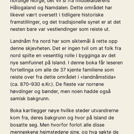
nordlige Norge, det vil si fra middelalderens
Hålogaland og Namdalen. Dette området har
likevel vært oversett i tidligere historiske
framstillinger, og det tradisjonelle synet er at det
nesten bare var vestlendinger som reiste ut.
Landnåm fra nord har som siktemål å rette opp
denne skjevheten. Det er ingen tvil om at folk fra
nord spilte en vesentlig rolle i bygginga av det
nye samfunnet på Island. I denne boka får leseren
fortellinga om alle de 37 kjente familiene som
reiste over fra dette området i «landnåmstida»
(ca. 870–930 e.Kr.). De fleste var norrøne
høvdinger og bønder, men noen hadde også
samisk bakgrunn.
Boka kartlegger nøye hvilke steder utvandrerne
kom fra, deres bakgrunn og hvor på Island de
bosatte seg. Men hvorfor forlot alle disse
menneskene heimstedene sine, og hva søkte de