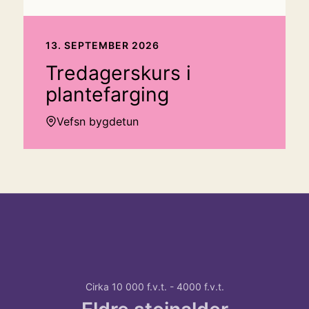
13. SEPTEMBER 2026
Tredagerskurs i
plantefarging
Vefsn bygdetun
Hopp over tidslinje
Hvordan
bruke
tidslinjen?
For
Cirka 10 000 f.v.t. - 4000 f.v.t.
å