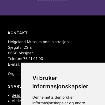
ved
å
bruke
pil-
tastene
til
Nettsidebunn
KONTAKT
høyre
Helgeland Museum administrasjon:
og
Sjøgata. 23 E
venstre.
8656 Mosjøen
Telefon: 75 11 01 00
E-mail: post@helmus.no
Org.nr.: 986 332 553
Vi bruker
informasjonskapsler
SNARVEIER
Besøk oss
Denne nettsiden bruker
Vi tilbyr
informasjonskapsler og andre