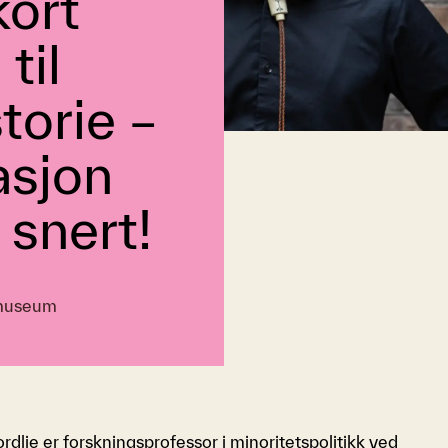
kort
til
torie –
asjon
 snert!
museum
dlie er forskningsprofessor i minoritetspolitikk ved