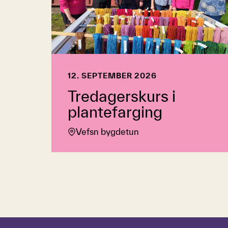
12. SEPTEMBER 2026
Tredagerskurs i
plantefarging
Vefsn bygdetun
Hopp over tidslinje
Hvordan