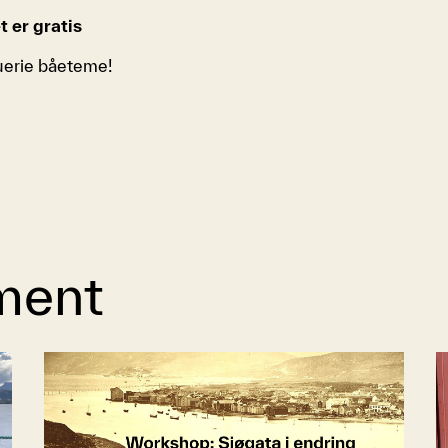
 er gratis
erie båeteme!
ment