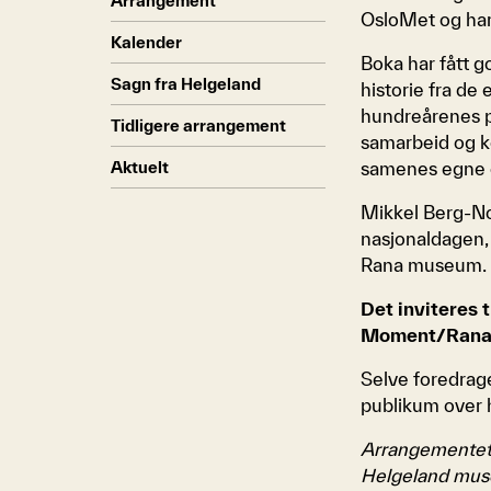
Arrangement
OsloMet og har 
Kalender
Boka har fått g
Sagn fra Helgeland
historie fra de 
hundreårenes po
Tidligere arrangement
samarbeid og k
Aktuelt
samenes egne o
Mikkel Berg-No
nasjonaldagen, 
Rana museum.
Det inviteres 
Moment/Rana m
Selve foredrage
publikum over 
Arrangementet
Helgeland muse