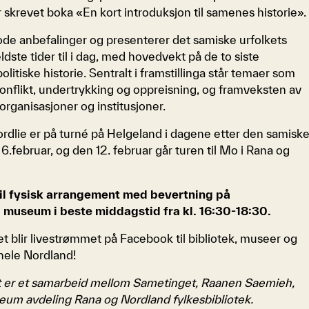
skrevet boka «En kort introduksjon til samenes historie».
ode anbefalinger og presenterer det samiske urfolkets
eldste tider til i dag, med hovedvekt på de to siste
litiske historie. Sentralt i framstillinga står temaer som
onflikt, undertrykking og oppreisning, og framveksten av
rganisasjoner og institusjoner.
rdlie er på turné på Helgeland i dagene etter den samisk
6.februar, og den 12. februar går turen til Mo i Rana og
til fysisk arrangement med bevertning på
useum i beste middagstid fra kl. 16:30-18:30.
t blir livestrømmet på Facebook til bibliotek, museer og
hele Nordland!
 er et samarbeid mellom Sametinget, Raanen Saemieh,
um avdeling Rana og Nordland fylkesbibliotek.