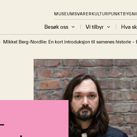
MUSEUMSVARER
KULTURPUNKT
BYGN
Besøk oss
Vi tilbyr
Hva sk
-
Mikkel Berg-Nordlie: En kort introduksjon til samenes historie –
-