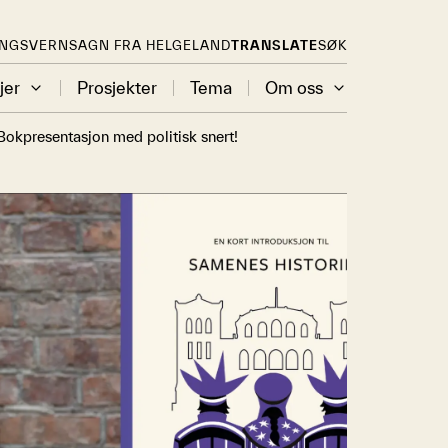
INGSVERN
SAGN FRA HELGELAND
TRANSLATE
SØK
jer
Prosjekter
Tema
Om oss
 Bokpresentasjon med politisk snert!