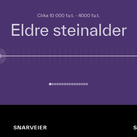
Cirka 10 000 f.v.t. - 4000 f.v.t.
Eldre steinalder
SNARVEIER
S