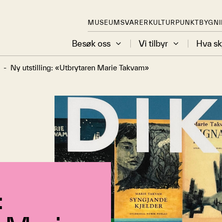
MUSEUMSVARER
KULTURPUNKT
BYGN
Besøk oss
Vi tilbyr
Hva sk
-
Ny utstilling: «Utbrytaren Marie Takvam»
: