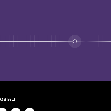
OSIALT
å til Facebook-siden vår
Gå til Instagram-siden vår
Gå til YouTube-siden vår