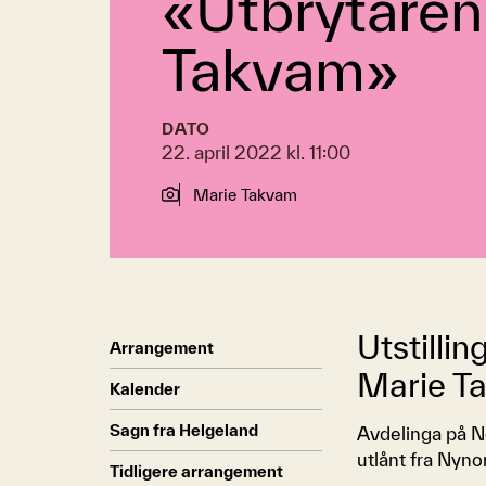
«Utbrytaren
Takvam»
DATO
22. april 2022 kl. 11:00
Marie Takvam
Utstilli
Arrangement
Marie T
Kalender
Sagn fra Helgeland
Avdelinga på Ne
utlånt fra Nyno
Tidligere arrangement