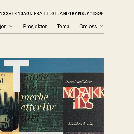
INGSVERN
SAGN FRA HELGELAND
TRANSLATE
SØK
jer
Prosjekter
Tema
Om oss