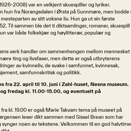
926-2008) var en velkjent skuespiller og lyriker.
m hun fra Norangsdalen i Ørsta på Sunnmøre, men bodde 
esteparten av sitt voksne liv. Hun ga ut sin første
952. Til sammen ble det ti diktsamlinger, romaner, skuespill
un var både folkekjær og høylitterær, populær og
ams verk handler om sammenhengen mellom mennesket
nære ting og livsfaser, men dette er også utbryterens
dringer av kvinneliv, de svake i samfunnet, kvinnesak,
ement, samfunnskritisk og politikk.
es fra 22. april til 10. juni i Zahl-huset, Nesna museum.
g fredag kl. 11.00-15.00, og eventuelt på
l fra kl. 19.00 er også Marie Takvam tema på museet på
 Jørgensen leser dikt sammen med Sissel Brean som har
g synger noen av tekstene. Velkommen til en god halvtim
dikt.