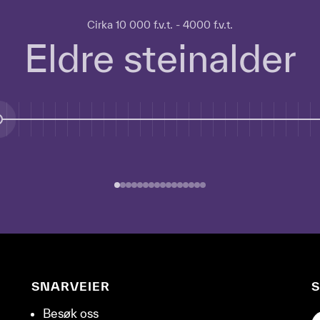
Cirka 10 000 f.v.t. - 4000 f.v.t.
Eldre steinalder
SNARVEIER
S
Besøk oss
G