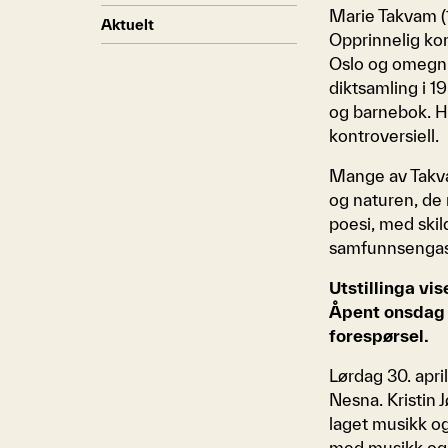
Marie Takvam (1
Aktuelt
Opprinnelig ko
Oslo og omegn m
diktsamling i 1
og barnebok. H
kontroversiell.
Mange av Takv
og naturen, de 
poesi, med skil
samfunnsengasj
Utstillinga vis
Åpent onsdag o
forespørsel.
Lørdag 30. apri
Nesna. Kristin
laget musikk o
med musikk og 