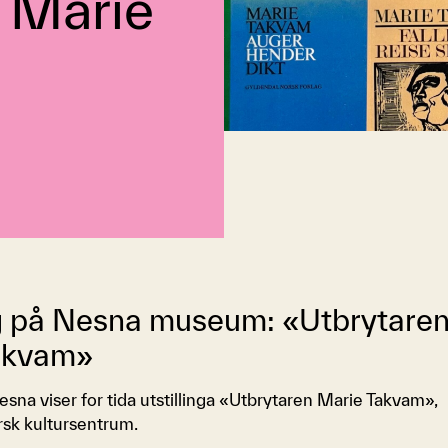
 Marie
ng på Nesna museum: «Utbrytare
akvam»
sna viser for tida utstillinga «Utbrytaren Marie Takvam»,
rsk kultursentrum.