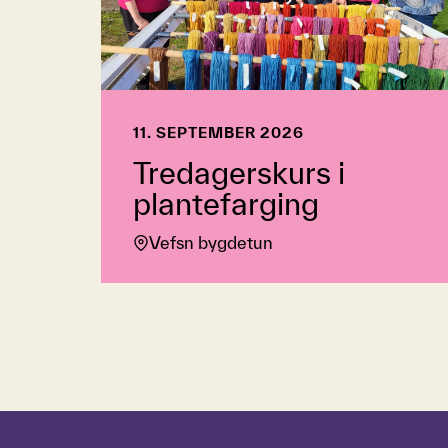
11. SEPTEMBER 2026
Tredagerskurs i
plantefarging
Vefsn bygdetun
Hopp over tidslinje
Hvordan