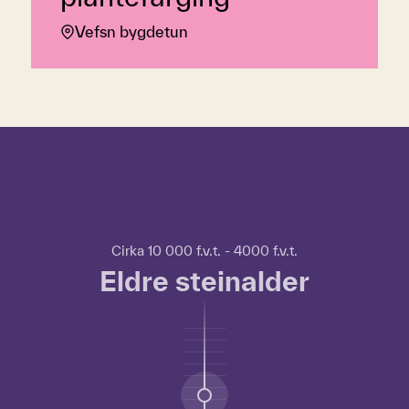
Vefsn bygdetun
Hopp over tidslinje
Hvordan
bruke
tidslinjen?
For
Cirka 10 000 f.v.t. - 4000 f.v.t.
å
Eldre steinalder
bruke
tidslinjen
kan
du
bruke
TAB-