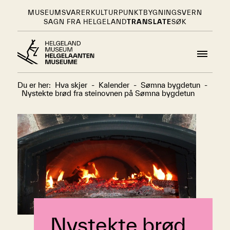
MUSEUMSVARER
KULTURPUNKT
BYGNINGSVERN
SAGN FRA HELGELAND
TRANSLATE
SØK
Du er her:
Hva skjer
-
Kalender
-
Sømna bygdetun
-
Nystekte brød fra steinovnen på Sømna bygdetun
Nystekte brød