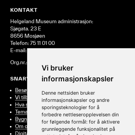
høyre
Nettsidebunn
KONTAKT
og
venstre.
Helgeland Museum administrasjon:
Sjøgata. 23 E
8656 Mosjøen
Telefon: 75 11 01 00
E-mail: post@helmus.no
Org.nr.: 986 332 553
Vi bruker
informasjonskapsler
SNARVEIER
Besøk oss
Denne nettsiden bruker
Vi tilbyr
informasjonskapsler og andre
Hva skjer
sporingsteknologier for å
Tema
forbedre nettleseropplevelsen din
Bygningsvern
for følgende formål:
for å aktivere
Om oss
grunnleggende funksjonalitet på
Digitalt Museum