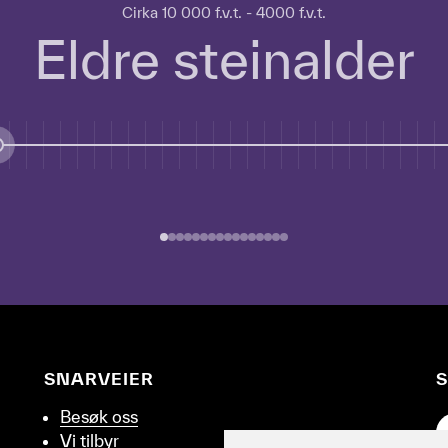
Cirka 10 000 f.v.t. - 4000 f.v.t.
Eldre steinalder
SNARVEIER
S
Besøk oss
G
Vi tilbyr