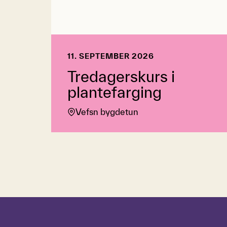
11. SEPTEMBER 2026
Tredagerskurs i
plantefarging
Vefsn bygdetun
Hopp over tidslinje
Hvordan
bruke