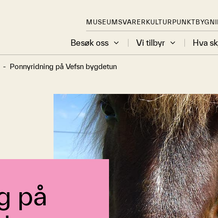
MUSEUMSVARER
KULTURPUNKT
BYGN
Besøk oss
Vi tilbyr
Hva sk
-
Ponnyridning på Vefsn bygdetun
g på