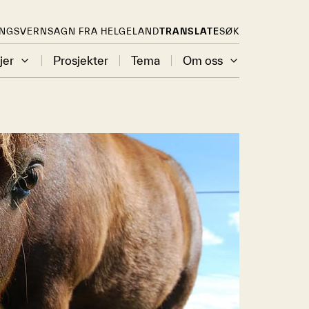
INGSVERN
SAGN FRA HELGELAND
TRANSLATE
SØK
jer
Prosjekter
Tema
Om oss