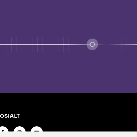
OSIALT
å til Facebook-siden vår
Gå til Instagram-siden vår
Gå til YouTube-siden vår