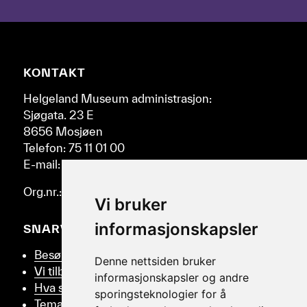
pil-
tastene
til
høyre
Nettsidebunn
KONTAKT
og
venstre.
Helgeland Museum administrasjon:
Sjøgata. 23 E
8656 Mosjøen
Telefon: 75 11 01 00
E-mail: post@helmus.no
Org.nr.: 986 332 553
Vi bruker
informasjonskapsler
SNARVEIER
Besøk oss
Denne nettsiden bruker
Vi tilbyr
informasjonskapsler og andre
Hva skjer
sporingsteknologier for å
Tema