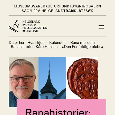
MUSEUMSVARER
KULTURPUNKT
BYGNINGSVERN
SAGN FRA HELGELAND
TRANSLATE
SØK
Du er her:
Hva skjer
-
Kalender
-
Rana museum
-
Ranahistorier: Kåre Hansen – «Den Eenfoldige plebs»
Ranahistorier: