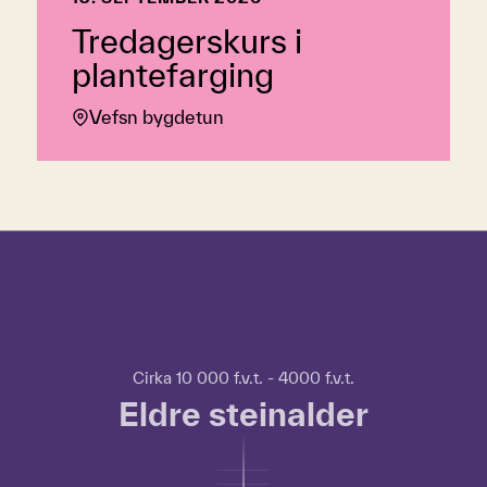
Tredagerskurs i
plantefarging
Vefsn bygdetun
Hopp over tidslinje
Hvordan
bruke
tidslinjen?
For
Cirka 10 000 f.v.t. - 4000 f.v.t.
å
Eldre steinalder
bruke
tidslinjen
kan