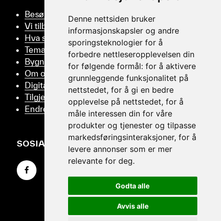
Besøk oss
Denne nettsiden bruker
Vi tilbyr
informasjonskapsler og andre
Hva skjer
sporingsteknologier for å
Tema
forbedre nettleseropplevelsen din
Bygningsvern
for følgende formål:
for å aktivere
Om oss
grunnleggende funksjonalitet på
Digitalt Museum
nettstedet
,
for å gi en bedre
Tilgjengelighetserklæring
opplevelse på nettstedet
,
for å
Endre samtykker
måle interessen din for våre
produkter og tjenester og tilpasse
markedsføringsinteraksjoner
,
for å
SOSIALT
levere annonser som er mer
relevante for deg
.
Gå til Facebook-siden vår
Gå til Instagram-siden vår
Gå til YouTube-siden vår
Godta alle
Avvis alle