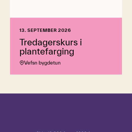
13. SEPTEMBER 2026
Tredagerskurs i
plantefarging
Vefsn bygdetun
Hopp over tidslinje
Hvordan
bruke
tidslinjen?
For