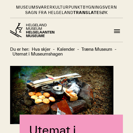
MUSEUMSVARER
KULTURPUNKT
BYGNINGSVERN
SAGN FRA HELGELAND
TRANSLATE
SØK
Du er her:
Hva skjer
-
Kalender
-
Træna Museum
-
Utemat i Museumshagen
Utemat i