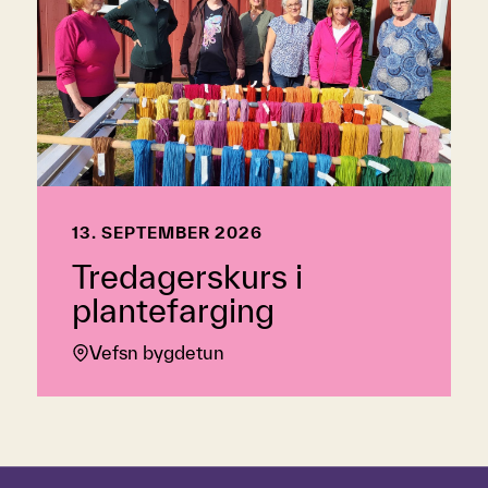
13. SEPTEMBER 2026
Tredagerskurs i
plantefarging
Vefsn bygdetun
Hopp over tidslinje
Hvordan