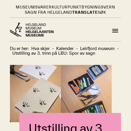
MUSEUMSVARER
KULTURPUNKT
BYGNINGSVERN
SAGN FRA HELGELAND
TRANSLATE
SØK
Du er her:
Hva skjer
-
Kalender
-
Leirfjord museum
-
Utstilling av 3. trinn på LBU: Spor av sagn
Utstilling av 3.