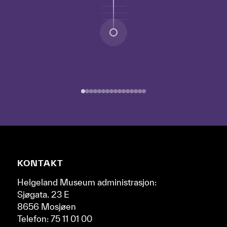
Naviger
deg
gjennom
de
forskjellige
epokene
ved
å
bruke
pil-
tastene
til
høyre
Nettsidebunn
KONTAKT
og
venstre.
Helgeland Museum administrasjon:
Sjøgata. 23 E
8656 Mosjøen
Telefon: 75 11 01 00