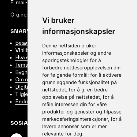
E-mail: post@helmus.no
Org.nr.: 986 332 553
Vi bruker
informasjonskapsler
SNARVEIER
Besøk oss
Denne nettsiden bruker
Vi tilbyr
informasjonskapsler og andre
Hva skjer
sporingsteknologier for å
Tema
forbedre nettleseropplevelsen din
Bygningsvern
for følgende formål:
for å aktivere
Om oss
grunnleggende funksjonalitet på
Digitalt Museum
nettstedet
,
for å gi en bedre
Tilgjengelighetserklæring
opplevelse på nettstedet
,
for å
Endre samtykker
måle interessen din for våre
produkter og tjenester og tilpasse
markedsføringsinteraksjoner
,
for å
SOSIALT
levere annonser som er mer
relevante for deg
.
Gå til Facebook-siden vår
Gå til Instagram-siden vår
Gå til YouTube-siden vår