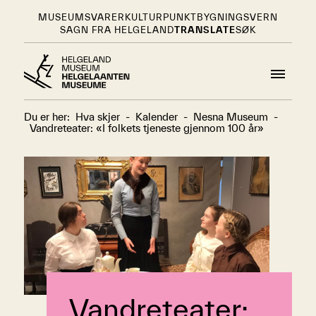
MUSEUMSVARER
KULTURPUNKT
BYGNINGSVERN
SAGN FRA HELGELAND
TRANSLATE
SØK
Du er her:
Hva skjer
-
Kalender
-
Nesna Museum
-
Vandreteater: «I folkets tjeneste gjennom 100 år»
Vandreteater: