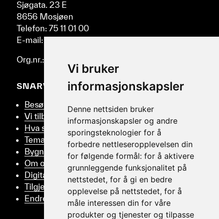
Sjøgata. 23 E
8656 Mosjøen
Telefon: 75 11 01 00
E-mail: post@helmus.no
Org.nr.: 986 332 553
Vi bruker
informasjonskapsler
SNARVEIER
Besøk oss
Denne nettsiden bruker
Vi tilbyr
informasjonskapsler og andre
Hva skjer
sporingsteknologier for å
Tema
forbedre nettleseropplevelsen din
Bygningsvern
for følgende formål:
for å aktivere
Om oss
grunnleggende funksjonalitet på
Digitalt Museum
nettstedet
,
for å gi en bedre
Tilgjengelighetserklæring
opplevelse på nettstedet
,
for å
Endre samtykker
måle interessen din for våre
produkter og tjenester og tilpasse