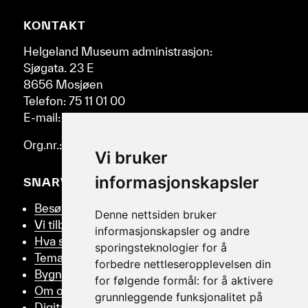
høyre
Nettsidebunn
KONTAKT
og
venstre.
Helgeland Museum administrasjon:
Sjøgata. 23 E
8656 Mosjøen
Telefon: 75 11 01 00
E-mail: post@helmus.no
Org.nr.: 986 332 553
Vi bruker
informasjonskapsler
SNARVEIER
Besøk oss
Denne nettsiden bruker
Vi tilbyr
informasjonskapsler og andre
Hva skjer
sporingsteknologier for å
Tema
forbedre nettleseropplevelsen din
Bygningsvern
for følgende formål:
for å aktivere
Om oss
grunnleggende funksjonalitet på
Digitalt Museum