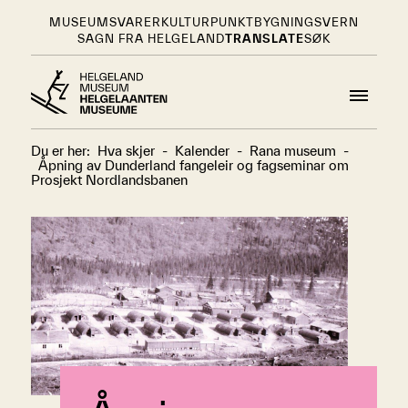
MUSEUMSVARER
KULTURPUNKT
BYGNINGSVERN
SAGN FRA HELGELAND
TRANSLATE
SØK
Du er her:
Hva skjer
-
Kalender
-
Rana museum
-
Åpning av Dunderland fangeleir og fagseminar om
Prosjekt Nordlandsbanen