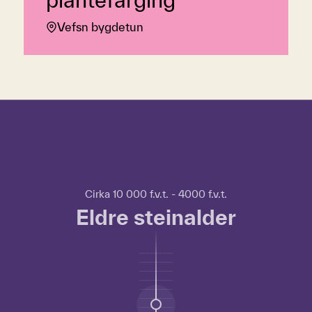
Vefsn bygdetun
Hopp over tidslinje
Hvordan
bruke
tidslinjen?
For
Cirka 10 000 f.v.t. - 4000 f.v.t.
å
Eldre steinalder
bruke
tidslinjen
kan
du
bruke
TAB-