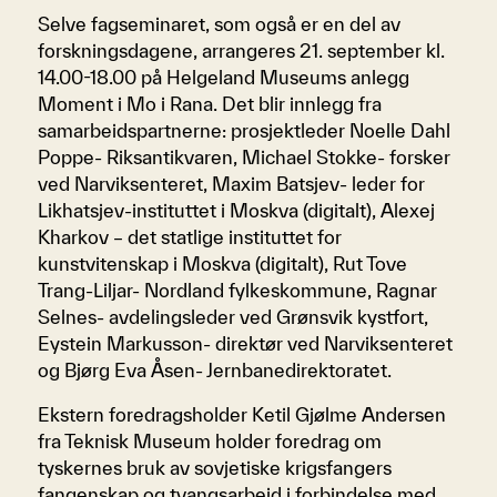
Selve fagseminaret, som også er en del av
forskningsdagene, arrangeres 21. september kl.
14.00-18.00 på Helgeland Museums anlegg
Moment i Mo i Rana. Det blir innlegg fra
samarbeidspartnerne: prosjektleder Noelle Dahl
Poppe- Riksantikvaren, Michael Stokke- forsker
ved Narviksenteret, Maxim Batsjev- leder for
Likhatsjev-instituttet i Moskva (digitalt), Alexej
Kharkov – det statlige instituttet for
kunstvitenskap i Moskva (digitalt), Rut Tove
Trang-Liljar- Nordland fylkeskommune, Ragnar
Selnes- avdelingsleder ved Grønsvik kystfort,
Eystein Markusson- direktør ved Narviksenteret
og Bjørg Eva Åsen- Jernbanedirektoratet.
Ekstern foredragsholder Ketil Gjølme Andersen
fra Teknisk Museum holder foredrag om
tyskernes bruk av sovjetiske krigsfangers
fangenskap og tvangsarbeid i forbindelse med