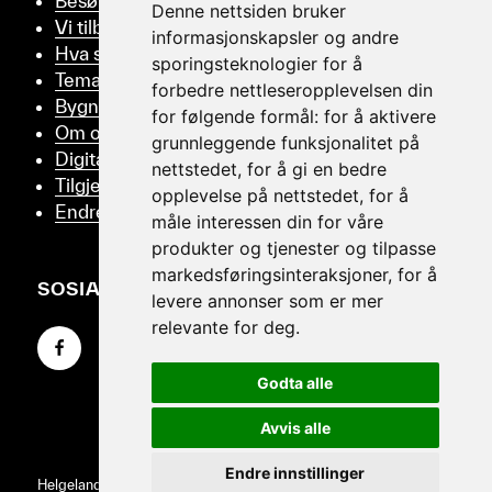
Besøk oss
Denne nettsiden bruker
Vi tilbyr
informasjonskapsler og andre
Hva skjer
sporingsteknologier for å
Tema
forbedre nettleseropplevelsen din
Bygningsvern
for følgende formål:
for å aktivere
Om oss
grunnleggende funksjonalitet på
Digitalt Museum
nettstedet
,
for å gi en bedre
Tilgjengelighetserklæring
opplevelse på nettstedet
,
for å
Endre samtykker
måle interessen din for våre
produkter og tjenester og tilpasse
markedsføringsinteraksjoner
,
for å
SOSIALT
levere annonser som er mer
relevante for deg
.
Gå til Facebook-siden vår
Gå til Instagram-siden vår
Gå til YouTube-siden vår
Godta alle
Avvis alle
Endre innstillinger
Helgeland Museum © 2026
·
Personvernvilkår
·
Design &