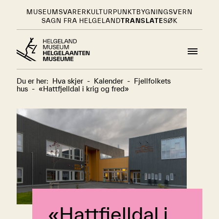
MUSEUMSVARER
KULTURPUNKT
BYGNINGSVERN
SAGN FRA HELGELAND
TRANSLATE
SØK
Du er her:
Hva skjer
-
Kalender
-
Fjellfolkets
hus
-
«Hattfjelldal i krig og fred»
«Hattfjelldal i