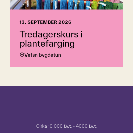
13. SEPTEMBER 2026
Tredagerskurs i
plantefarging
Vefsn bygdetun
Hopp over tidslinje
Hvordan
bruke
tidslinjen?
For
Cirka 10 000 f.v.t. - 4000 f.v.t.
å