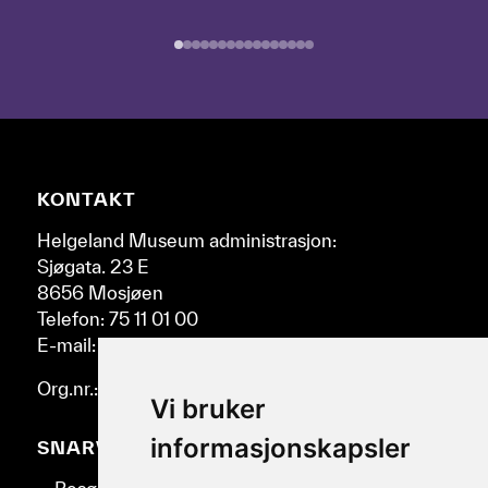
epokene
ved
å
bruke
pil-
tastene
til
høyre
Nettsidebunn
KONTAKT
og
venstre.
Helgeland Museum administrasjon:
Sjøgata. 23 E
8656 Mosjøen
Telefon: 75 11 01 00
E-mail: post@helmus.no
Org.nr.: 986 332 553
Vi bruker
informasjonskapsler
SNARVEIER