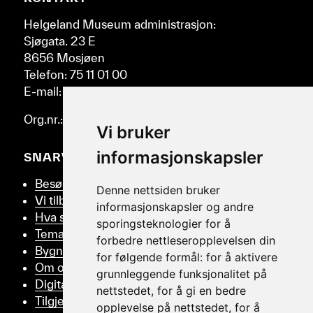
Nettsidebunn
og
venstre.
Helgeland Museum administrasjon:
Sjøgata. 23 E
8656 Mosjøen
Telefon: 75 11 01 00
E-mail: post@helmus.no
Org.nr.: 986 332 553
Vi bruker
informasjonskapsler
SNARVEIER
Besøk oss
Denne nettsiden bruker
Vi tilbyr
informasjonskapsler og andre
Hva skjer
sporingsteknologier for å
Tema
forbedre nettleseropplevelsen din
Bygningsvern
for følgende formål:
for å aktivere
Om oss
grunnleggende funksjonalitet på
Digitalt Museum
nettstedet
,
for å gi en bedre
Tilgjengelighetserklæring
opplevelse på nettstedet
,
for å