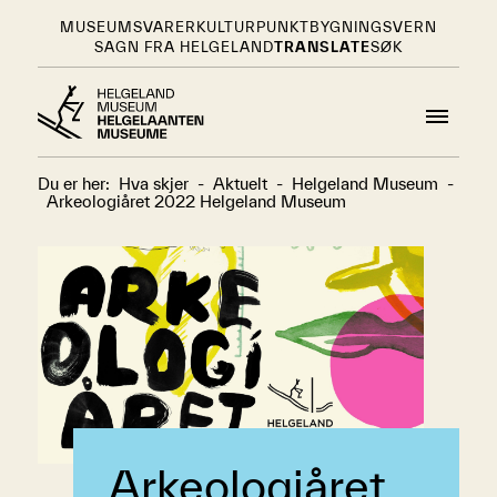
MUSEUMSVARER
KULTURPUNKT
BYGNINGSVERN
SAGN FRA HELGELAND
TRANSLATE
SØK
Du er her:
Hva skjer
-
Aktuelt
-
Helgeland Museum
-
Arkeologiåret 2022 Helgeland Museum
Arkeologiåret